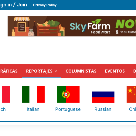
ign in / Join
Privacy Policy
RÁFICAS
REPORTAJES
COLUMNISTAS
EVENTOS
nch
Italian
Portuguese
Russian
Ch