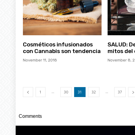
Cosméticos infusionados
SALUD: D
con Cannabis son tendencia
mitos del
November 11, 2018
November 8, 2
...
...
1
30
31
32
37
Comments