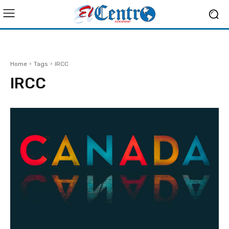
Home
Tags
IRCC
IRCC