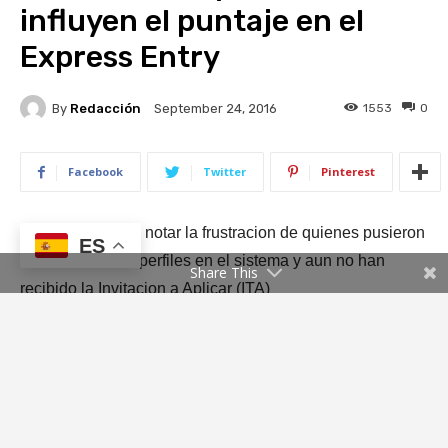
ES
Share This