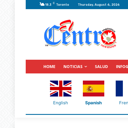
C
18.3
Toronto
Thursday, August 6, 2026
HOME
NOTICIAS
SALUD
INFOG
English
Spanish
Fre