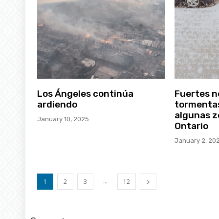
Los Ángeles continúa
Fuertes 
ardiendo
tormentas
algunas z
January 10, 2025
Ontario
January 2, 20
...
1
2
3
12