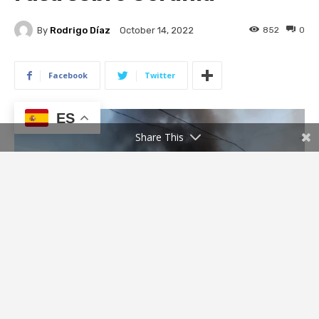
ES
Share This