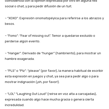
coincidencia con la opinión expresada por otro en alguna red
social o chat, y para pedir difusión de un tuit.
– “XOXO”: Expresión onomatopéyica para referirse a los abrazos y
besos.
– “Fomo”: “Fear of missing out”. Temor a quedarse excluido o
perderse algún evento.
– “Hanger”: Derivado de “hunger” (hambriento), para mostrar un
hambre exagerada.
– “PLS” o “Plz”: “please” (por favor), la manera habitual de escribir
esta expresión en juegos y chat, ya sea para pedir algo o para
mostrar indignación (¡oh, por favor!).
– “LOL” “Laughing Out Loud” (reírse en voz alta a carcajadas),
expresada cuando algo hace mucha gracia o genera cierta
incredulidad.