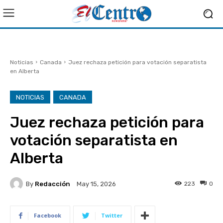
Noticias
Canada
Juez rechaza petición para votación separatista
en Alberta
NOTICIAS
CANADA
Juez rechaza petición para
votación separatista en
Alberta
By
Redacción
223
0
May 15, 2026
Facebook
Twitter