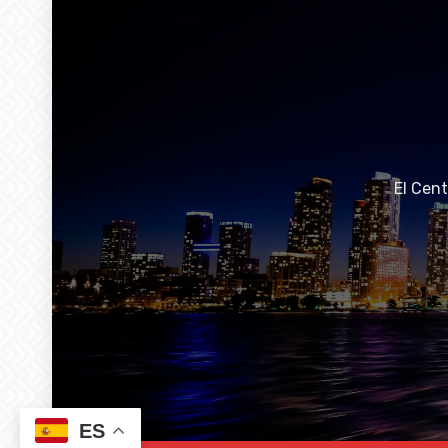
El Cen
ES