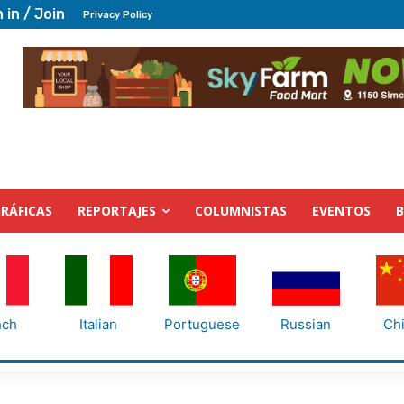
 in / Join
Privacy Policy
RÁFICAS
REPORTAJES
COLUMNISTAS
EVENTOS
nch
Italian
Portuguese
Russian
Ch