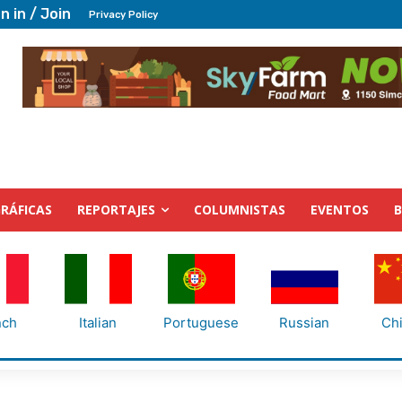
n in / Join
Privacy Policy
RÁFICAS
REPORTAJES
COLUMNISTAS
EVENTOS
nch
Italian
Portuguese
Russian
Ch