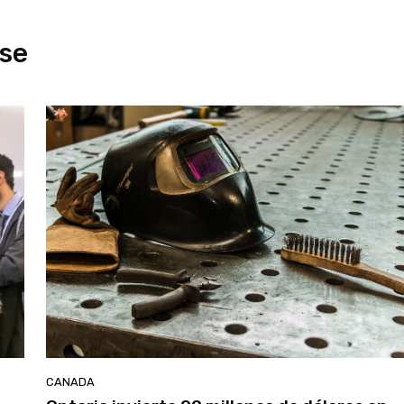
se
CANADA