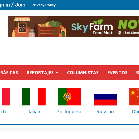
gn in / Join
Privacy Policy
RÁFICAS
REPORTAJES
COLUMNISTAS
EVENTOS
nch
Italian
Portuguese
Russian
Ch