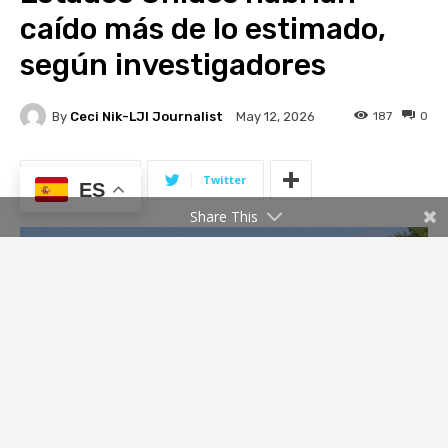
ES
Share This