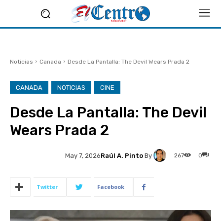
Noticias
Canada
Desde La Pantalla: The Devil Wears Prada 2
CANADA
NOTICIAS
CINE
Desde La Pantalla: The Devil
Wears Prada 2
Raúl A. Pinto
By
267
0
May 7, 2026
Twitter
Facebook