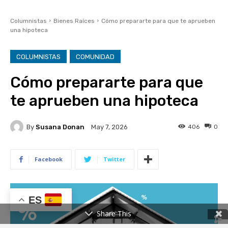
ES
Share This