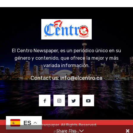
El Centro Newspaper, es un periódico único en su
género y contenido, que ofrece la mejor y más
variada información.
Contact us:
info@elcentro.ca
ES
© 2023 El Centro Newspaper. All Rights Reserved.
Share This
Privacy Policy