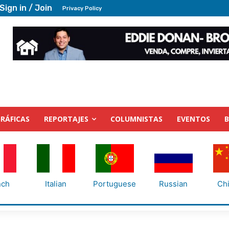
Sign in / Join
Privacy Policy
RÁFICAS
REPORTAJES
COLUMNISTAS
EVENTOS
nch
Italian
Portuguese
Russian
Ch