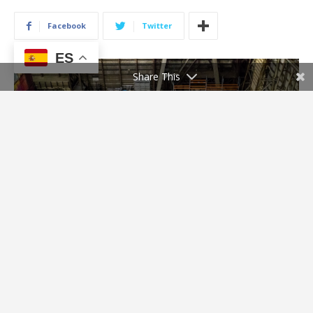
ES
Share This