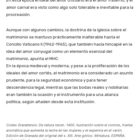
En esta época el ideal del amor cristiano era el amor fraterno, y el
amor carnal era visto como algo solo tolerable e inevitable para la
procreación.
Aunque con algunos cambios, la doctrina de la Iglesia sobre el
matrimonio se mantuvo prácticamente inalterable hasta el
Concilio Vaticano II (1962-1965), que también hacía hincapié en la
idea del amor conyugal como un elemento esencial del
matrimonio, apunta el MHC.
En la época medieval y moderna, y pese a la proliferación de los
ideales del amor cortés, el matrimonio era considerado un asunto
prudente, para la seguridad económica y para tener
descendencia legal, mientras que las bodas reales y nobiliarias
eran también la ocasión y el instrumento para una alianza
política, según añaden desde esta institución.
Codex Granatensis: De natura rerum. 1400. Ilustración sobre el comino, hierba
aromática que aumenta la leche en las mujeres y el esperma en el varón.
Edición de Granada del original del s. XIII. Arte gótico. Miniatura. ESPAÑA.