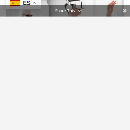
ES
Share This