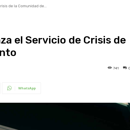
risis de la Comunidad de...
a el Servicio de Crisis de
onto
741
WhatsApp