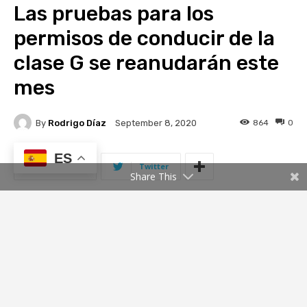
ES
Share This