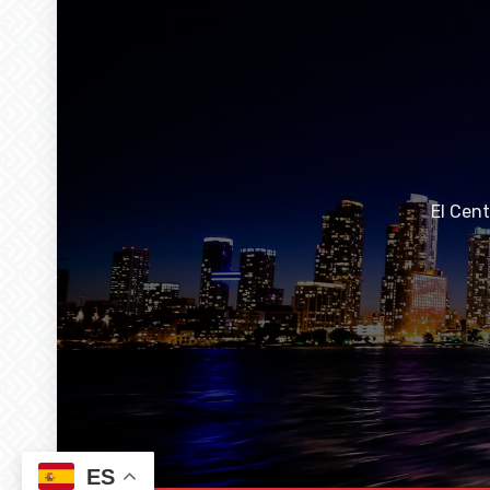
El Cen
ES