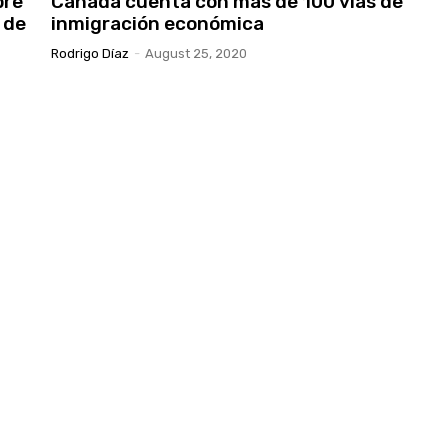
bre
Canadá cuenta con más de 100 vías de
 de
inmigración económica
Rodrigo Díaz
-
August 25, 2020