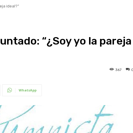
eja ideal?”
untado: “¿Soy yo la pareja
367
WhatsApp