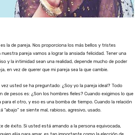
s la de pareja. Nos proporciona los más bellos y tristes
uestra pareja vamos a lograr la ansiada felicidad. Tener una
miso y la intimidad sean una realidad, depende mucho de poder
eja, en vez de querer que mi pareja sea la que cambie.
 vez usted se ha preguntado: ¿Soy yo la pareja ideal? Todo
llón de pesos es: ¿Son los hombres fieles? Cuando exigimos lo que
ia para el otro, y eso es una bomba de tiempo. Cuando la relación
á “abajo” se siente mal, rabioso, agresivo, usado.
te de éxito. Si usted está amando a la persona equivocada,
 quien elija para amar, es tan importante como la elección de