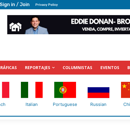
Sign in / Join
Privacy Policy
RÁFICAS
REPORTAJES
COLUMNISTAS
EVENTOS
nch
Italian
Portuguese
Russian
Ch