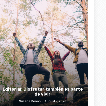
Editorial: Disfrutar también es parte
de vivir
Susana Donan
-
August 7, 2026