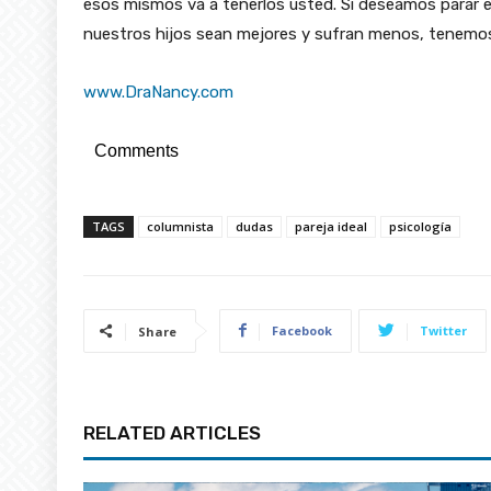
esos mismos va a tenerlos usted. Si deseamos parar e
nuestros hijos sean mejores y sufran menos, tenemos 
www.DraNancy.com
Comments
TAGS
columnista
dudas
pareja ideal
psicología
Facebook
Twitter
Share
RELATED ARTICLES