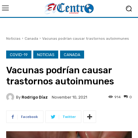
Noticias
Canada
Vacunas podrían causar trastornos autoinmunes
COVID-19
NOTICIAS
CANADA
Vacunas podrían causar
trastornos autoinmunes
By
Rodrigo Díaz
914
0
November 10, 2021
Facebook
Twitter