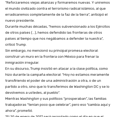
“Reforzaremos viejas alianzas y formaremos nuevas. Y uniremos
el mundo civilizado contra el terrorismo radical islámico, al que
erradicaremos completamente de la faz de la tierra”, anticipó el
nuevo presidente.
Durante muchas décadas, “hemos subvencionado a los Ejércitos
de otros países (…), hemos defendido las fronteras de otros
países al tiempo que nos negábamos a defender la nuestra”,
criticó Trump.
Sin embargo, no mencionó su principal promesa electoral:
construir un muro en la frontera con México para frenar la
inmigración irregular.
En su discurso, Trump insistió en atacar a la clase política, como
hizo durante la campaña electoral: “Hoy no estamos meramente
transfiriendo el poder de una administración a otra, o de un
partido a otro, sino que lo transferimos de Washington DC y se lo
devolvemos a ustedes, al pueblo”.
Mientras Washington y sus políticos “prosperaban”, las familias
trabajadoras “tenían poco que celebrar”, pero eso “cambia aquí y
ahora”, prometió.
“El 20 de enero de 2017 será recordado como el día en que el