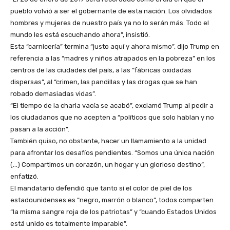
pueblo volvió a ser el gobernante de esta nación. Los olvidados
hombres y mujeres de nuestro país ya no lo serán más. Todo el
mundo les está escuchando ahora”, insistió.
Esta “carnicería” termina “justo aquí y ahora mismo”, dijo Trump en
referencia a las “madres y niños atrapados en la pobreza” en los
centros de las ciudades del país, a las “fábricas oxidadas
dispersas”, al “crimen, las pandillas y las drogas que se han
robado demasiadas vidas”.
“El tiempo de la charla vacía se acabó”, exclamó Trump al pedir a
los ciudadanos que no acepten a “políticos que solo hablan y no
pasan a la acción”.
También quiso, no obstante, hacer un llamamiento a la unidad
para afrontar los desafíos pendientes. “Somos una única nación
(…) Compartimos un corazón, un hogar y un glorioso destino”,
enfatizó.
El mandatario defendió que tanto si el color de piel de los
estadounidenses es “negro, marrón o blanco”, todos comparten
“la misma sangre roja de los patriotas” y “cuando Estados Unidos
está unido es totalmente imparable”.