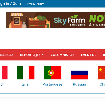
ign in / Join
Privacy Policy
RÁFICAS
REPORTAJES
COLUMNISTAS
EVENTOS
nch
Italian
Portuguese
Russian
Ch