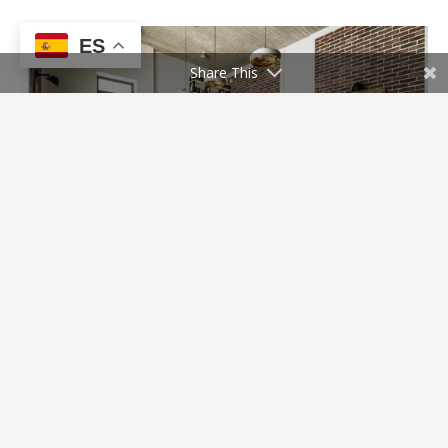
ES
Share This