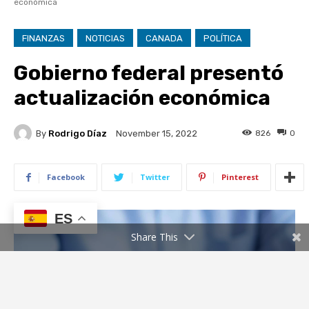
ES
Share This