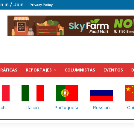
n in / Join
Privacy Policy
RÁFICAS
REPORTAJES
COLUMNISTAS
EVENTOS
nch
Italian
Portuguese
Russian
Ch