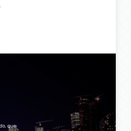
3
do, que