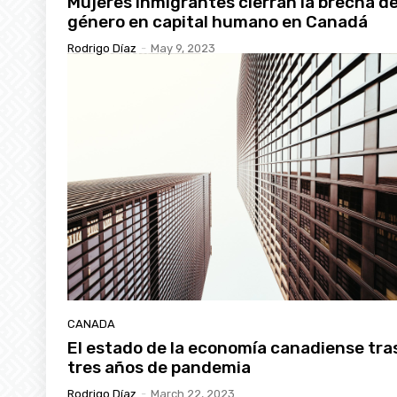
Mujeres inmigrantes cierran la brecha d
género en capital humano en Canadá
Rodrigo Díaz
-
May 9, 2023
CANADA
El estado de la economía canadiense tra
tres años de pandemia
Rodrigo Díaz
-
March 22, 2023