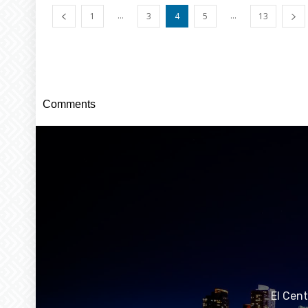
...
...
1
3
4
5
13
Comments
El Cen