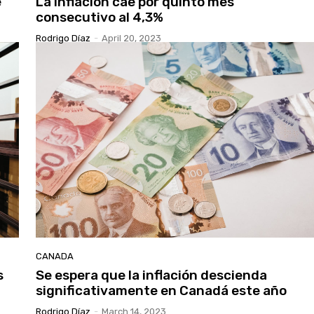
e
La inflación cae por quinto mes
consecutivo al 4,3%
Rodrigo Díaz
-
April 20, 2023
CANADA
s
Se espera que la inflación descienda
significativamente en Canadá este año
Rodrigo Díaz
-
March 14, 2023