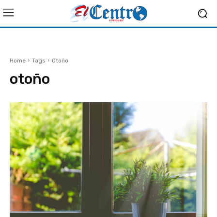
Home
Tags
Otoño
otoño