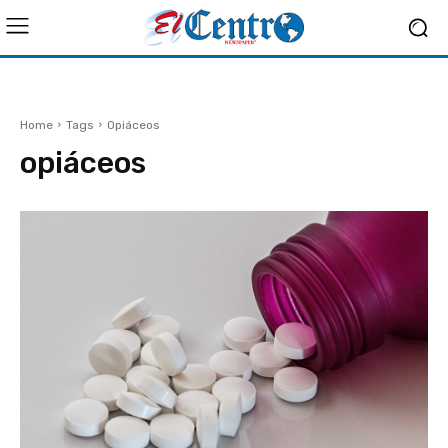
Home
Tags
Opiáceos
opiáceos