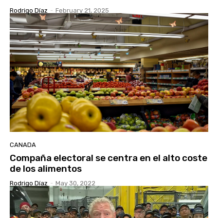
Rodrigo Díaz
-
February 21, 2025
CANADA
Compaña electoral se centra en el alto coste
de los alimentos
Rodrigo Díaz
-
May 30, 2022