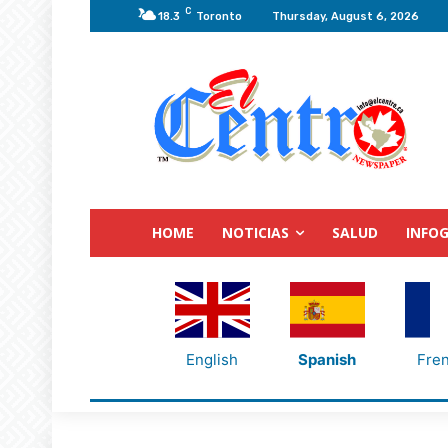
C
18.3
Toronto
Thursday, August 6, 2026
HOME
NOTICIAS
SALUD
INFOG
English
Spanish
Fre