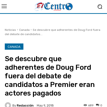
Noticias
Canada
Se descubre que adherentes de Doug Ford fuera
del debate de candidatos...
CANADA
Se descubre que
adherentes de Doug Ford
fuera del debate de
candidatos a Premier eran
actores pagados
By
Redacción
689
0
May 9, 2018