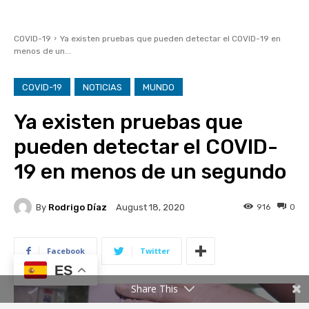
ES
Share This