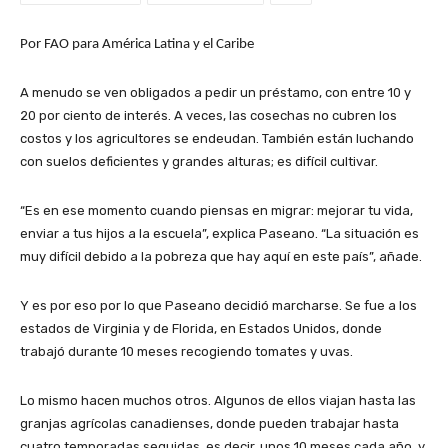
Por FAO para América Latina y el Caribe
A menudo se ven obligados a pedir un préstamo, con entre 10 y
20 por ciento de interés. A veces, las cosechas no cubren los
costos y los agricultores se endeudan. También están luchando
con suelos deficientes y grandes alturas; es difícil cultivar.
“Es en ese momento cuando piensas en migrar: mejorar tu vida,
enviar a tus hijos a la escuela”, explica Paseano. “La situación es
muy difícil debido a la pobreza que hay aquí en este país”, añade.
Y es por eso por lo que Paseano decidió marcharse. Se fue a los
estados de Virginia y de Florida, en Estados Unidos, donde
trabajó durante 10 meses recogiendo tomates y uvas.
Lo mismo hacen muchos otros. Algunos de ellos viajan hasta las
granjas agrícolas canadienses, donde pueden trabajar hasta
cuatro temporadas seguidas, es decir, unos 10 meses cada año, y