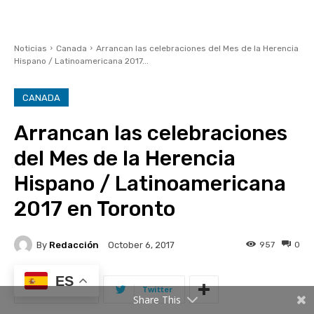
ES
Share This