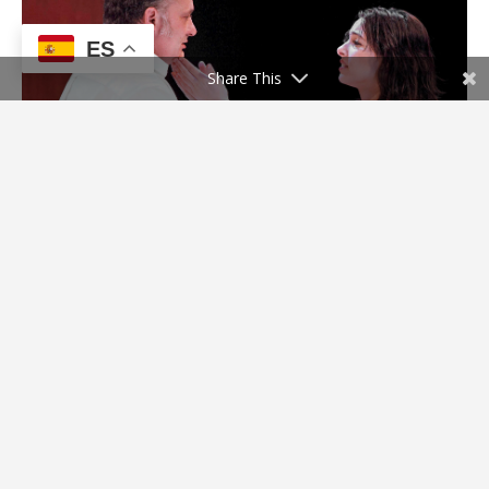
ES
Share This