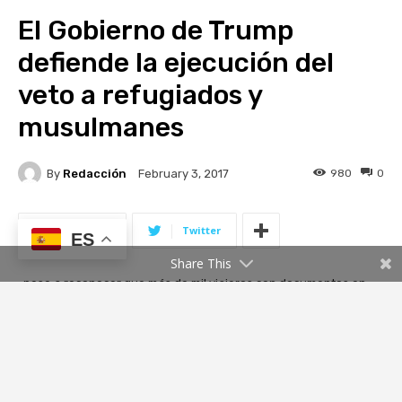
ES
Share This