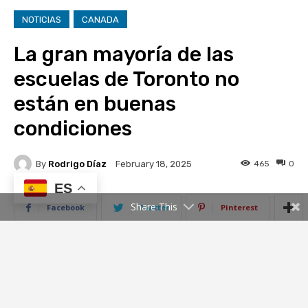
ES
Share This