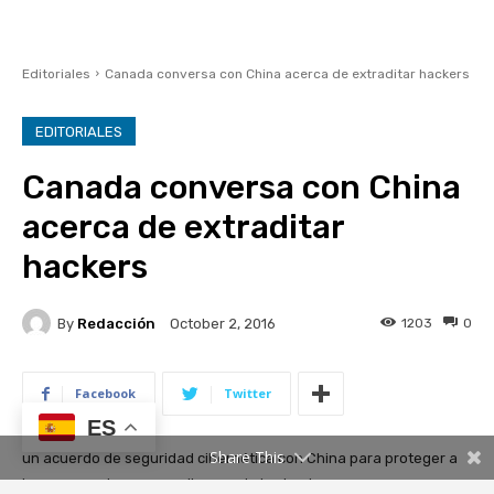
ES
Share This