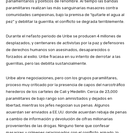
parlamentarios y políticos de renombre. Al tiempo las bandas
paramilitares realizan las más sanguinarias masacres contra
comunidades campesinas, bajo la premisa de “quitarle el agua al
pez” y debilitar la guerrilla; el conflicto se degrada terriblemente.
Durante el nefasto periodo de Uribe se producen 4 millones de
desplazados, y centenares de activistas por la paz y defensores
de derechos humanos son asesinados, desaparecidos o
forzados al exilio. Uribe fracasa en su intento de derrotar a las
guerrillas, pero las debilita sustancialmente.
Uribe abre negociaciones, pero con los grupos paramilitares,
proceso muy criticado por la presencia de capos del narcotráfico
herederos de los carteles de Cali y Medellín. Cerca de 23,000
paramilitares de bajo rango son amnistiados y dejados en
libertad, mientras los jefes negocian sus penas. Algunos
acuerdan ser enviados a EE.UU. donde acuerdan rebaja de penas
a cambio de información y devolución de cifras millonarias
provenientes de las drogas. Ninguno tiene que confesar
masacres y crímenes relacionados con el conflicto armado, lo