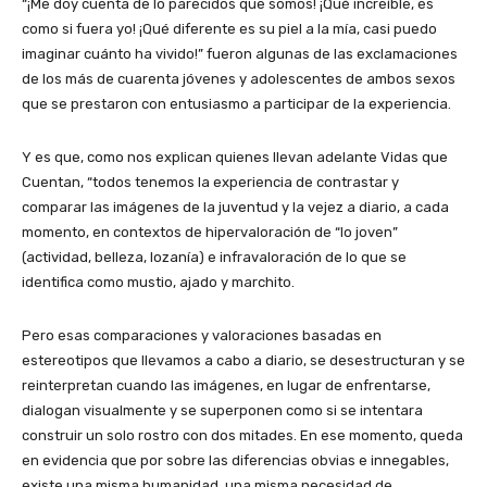
“¡Me doy cuenta de lo parecidos que somos! ¡Qué increíble, es
como si fuera yo! ¡Qué diferente es su piel a la mía, casi puedo
imaginar cuánto ha vivido!” fueron algunas de las exclamaciones
de los más de cuarenta jóvenes y adolescentes de ambos sexos
que se prestaron con entusiasmo a participar de la experiencia.
Y es que, como nos explican quienes llevan adelante Vidas que
Cuentan, “todos tenemos la experiencia de contrastar y
comparar las imágenes de la juventud y la vejez a diario, a cada
momento, en contextos de hipervaloración de “lo joven”
(actividad, belleza, lozanía) e infravaloración de lo que se
identifica como mustio, ajado y marchito.
Pero esas comparaciones y valoraciones basadas en
estereotipos que llevamos a cabo a diario, se desestructuran y se
reinterpretan cuando las imágenes, en lugar de enfrentarse,
dialogan visualmente y se superponen como si se intentara
construir un solo rostro con dos mitades. En ese momento, queda
en evidencia que por sobre las diferencias obvias e innegables,
existe una misma humanidad, una misma necesidad de