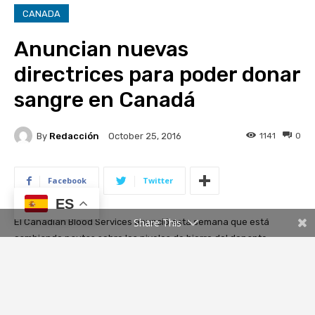
ES
Share This