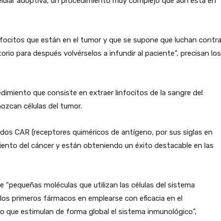
celular adoptiva, un procedimiento muy complejo que aún está en
linfocitos que están en el tumor y que se supone que luchan contr
torio para después volvérselos a infundir al paciente”, precisan los
imiento que consiste en extraer linfocitos de la sangre del
ozcan células del tumor.
ados CAR (receptores quiméricos de antígeno, por sus siglas en
miento del cáncer y están obteniendo un éxito destacable en las
e “pequeñas moléculas que utilizan las células del sistema
los primeros fármacos en emplearse con eficacia en el
no que estimulan de forma global el sistema inmunológico”,