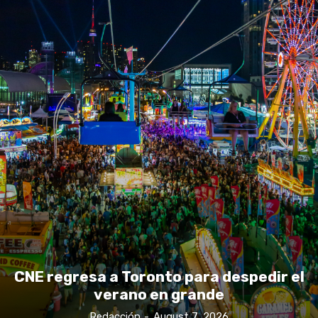
CNE regresa a Toronto para despedir el
verano en grande
Redacción
-
August 7, 2026