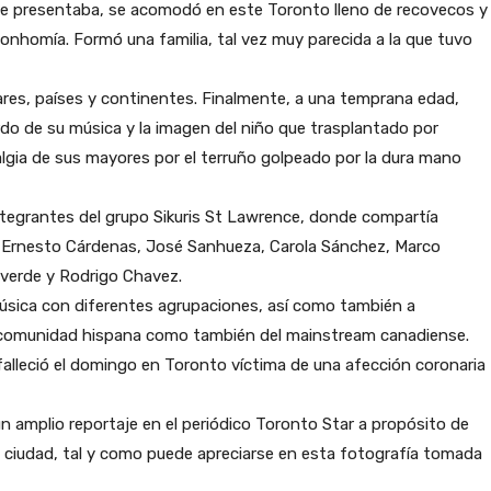
a le presentaba, se acomodó en este Toronto lleno de recovecos y
bonhomía. Formó una familia, tal vez muy parecida a la que tuvo
ares, países y continentes. Finalmente, a una temprana edad,
rdo de su música y la imagen del niño que trasplantado por
talgia de sus mayores por el terruño golpeado por la dura mano
tegrantes del grupo Sikuris St Lawrence, donde compartía
 Ernesto Cárdenas, José Sanhueza, Carola Sánchez, Marco
lverde y Rodrigo Chavez.
úsica con diferentes agrupaciones, así como también a
a comunidad hispana como también del mainstream canadiense.
falleció el domingo en Toronto víctima de una afección coronaria
 amplio reportaje en el periódico Toronto Star a propósito de
la ciudad, tal y como puede apreciarse en esta fotografía tomada