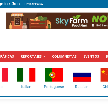
gn in / Join
Privacy Policy
RÁFICAS
REPORTAJES
COLUMNISTAS
EVENTOS
nch
Italian
Portuguese
Russian
Ch