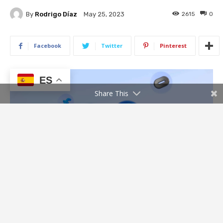
ES
Share This