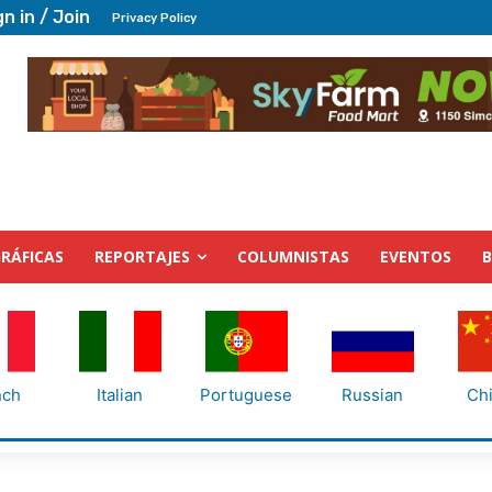
gn in / Join
Privacy Policy
RÁFICAS
REPORTAJES
COLUMNISTAS
EVENTOS
nch
Italian
Portuguese
Russian
Ch