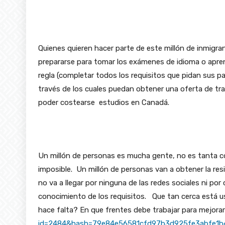
Quienes quieren hacer parte de este millón de inmigr
prepararse para tomar los exámenes de idioma o apren
regla (completar todos los requisitos que pidan sus p
través de los cuales puedan obtener una oferta de trab
poder costearse estudios en Canadá.
Un millón de personas es mucha gente, no es tanta co
imposible. Un millón de personas van a obtener la re
no va a llegar por ninguna de las redes sociales ni por
conocimiento de los requisitos. Que tan cerca está u
hace falta? En que frentes debe trabajar para mejorar
id=2484&hash=79e84e56581cfd97b3d925fe3abfe1b