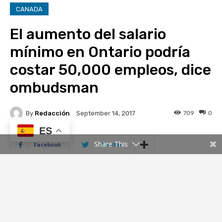
ES
Share This