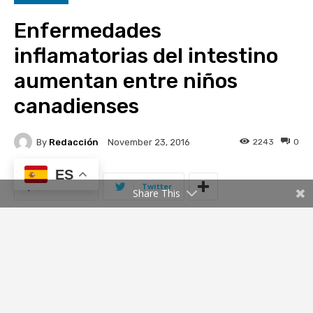
ES
Share This