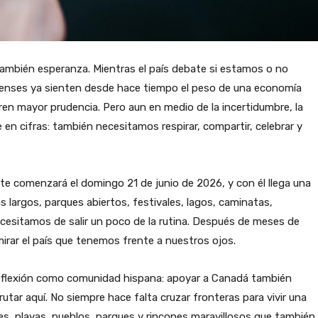
también esperanza. Mientras el país debate si estamos o no
dienses ya sienten desde hace tiempo el peso de una economía
ren mayor prudencia. Pero aun en medio de la incertidumbre, la
n cifras: también necesitamos respirar, compartir, celebrar y
nte comenzará el domingo 21 de junio de 2026, y con él llega una
largos, parques abiertos, festivales, lagos, caminatas,
cesitamos de salir un poco de la rutina. Después de meses de
 mirar el país que tenemos frente a nuestros ojos.
eflexión como comunidad hispana: apoyar a Canadá también
frutar aquí. No siempre hace falta cruzar fronteras para vivir una
jes, playas, pueblos, parques y rincones maravillosos que también