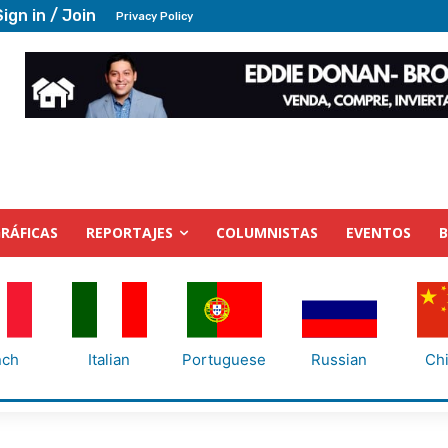
Sign in / Join
Privacy Policy
RÁFICAS
REPORTAJES
COLUMNISTAS
EVENTOS
nch
Italian
Portuguese
Russian
Ch