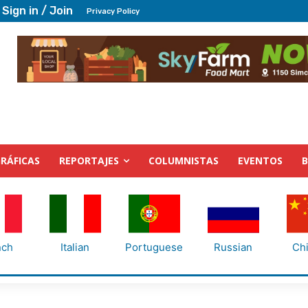
Sign in / Join
Privacy Policy
RÁFICAS
REPORTAJES
COLUMNISTAS
EVENTOS
nch
Italian
Portuguese
Russian
Ch