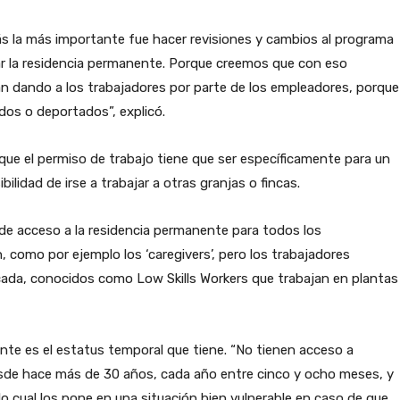
ás la más importante fue hacer revisiones y cambios al programa
itar la residencia permanente. Porque creemos que con eso
n dando a los trabajadores por parte de los empleadores, porque
dos o deportados”, explicó.
 que el permiso de trabajo tiene que ser específicamente para un
ilidad de irse a trabajar a otras granjas o fincas.
 de acceso a la residencia permanente para todos los
 como por ejemplo los ‘caregivers’, pero los trabajadores
icada, conocidos como Low Skills Workers que trabajan en plantas
rante es el estatus temporal que tiene. “No tienen acceso a
sde hace más de 30 años, cada año entre cinco y ocho meses, y
o cual los pone en una situación bien vulnerable en caso de que